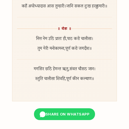
कहैं अयोध्यादास आस तुम्हारी।
जानि सकल दुःख हरहु हमारी॥
॥ दोहा ॥
नित्त नेम उठि प्रातः ही,
पाठ करो चालीसा।
तुम मेरी मनोकामना,
पूर्ण करो जगदीश॥
मगसिर छठि हेमन्त ॠतु,
संवत चौसठ जान।
स्तुति चालीसा शिवहि,
पूर्ण कीन कल्याण॥
SHARE ON WHATSAPP