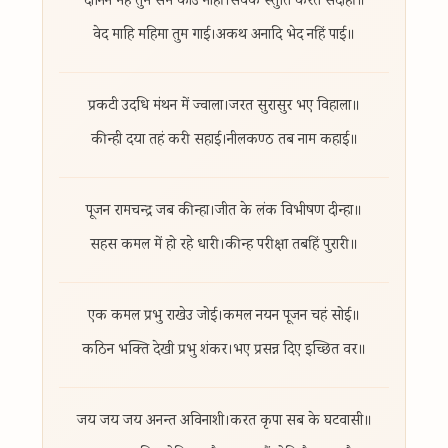
दानिन महँ तुम सम कोउ नाहीं।
सेवक स्तुति करत सदाहीं॥
वेद माहि महिमा तुम गाई।
अकथ अनादि भेद नहिं पाई॥
प्रकटी उदधि मंथन में ज्वाला।
जरत सुरासुर भए विहाला॥
कीन्ही दया तहं करी सहाई।
नीलकण्ठ तब नाम कहाई॥
पूजन रामचन्द्र जब कीन्हा।
जीत के लंक विभीषण दीन्हा॥
सहस कमल में हो रहे धारी।
कीन्ह परीक्षा तबहिं पुरारी॥
एक कमल प्रभु राखेउ जोई।
कमल नयन पूजन चहं सोई॥
कठिन भक्ति देखी प्रभु शंकर।
भए प्रसन्न दिए इच्छित वर॥
जय जय जय अनन्त अविनाशी।
करत कृपा सब के घटवासी॥