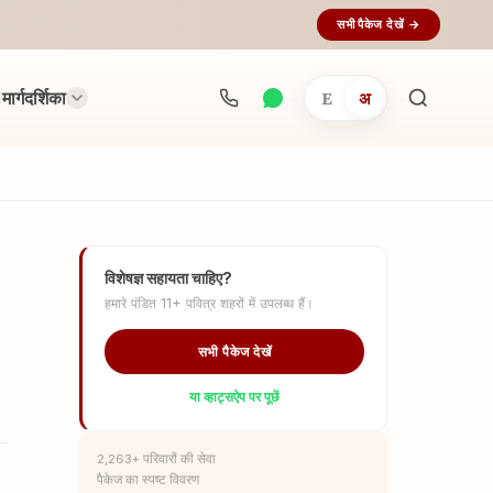
सभी पैकेज देखें →
मार्गदर्शिका
E
अ
अनुष्ठान
खोजें...
विशेषज्ञ सहायता चाहिए?
हमारे पंडित 11+ पवित्र शहरों में उपलब्ध हैं।
सभी पैकेज देखें
या व्हाट्सऐप पर पूछें
2,263+ परिवारों की सेवा
पैकेज का स्पष्ट विवरण