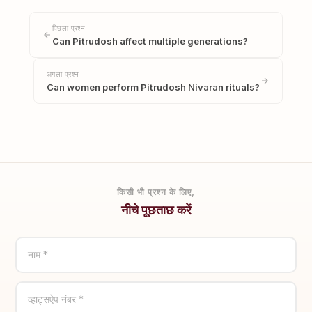
पिछला प्रश्न
Can Pitrudosh affect multiple generations?
अगला प्रश्न
Can women perform Pitrudosh Nivaran rituals?
किसी भी प्रश्न के लिए,
नीचे पूछताछ करें
नाम *
व्हाट्सऐप नंबर *