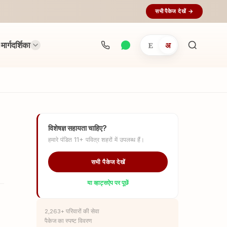
सभी पैकेज देखें →
मार्गदर्शिका
E
अ
अनुष्ठान
खोजें...
विशेषज्ञ सहायता चाहिए?
हमारे पंडित 11+ पवित्र शहरों में उपलब्ध हैं।
सभी पैकेज देखें
या व्हाट्सऐप पर पूछें
2,263+ परिवारों की सेवा
पैकेज का स्पष्ट विवरण