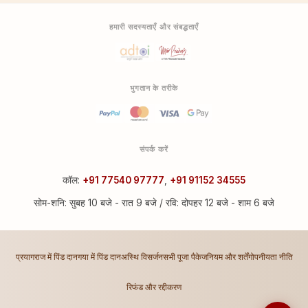
हमारी सदस्यताएँ और संबद्धताएँ
भुगतान के तरीके
संपर्क करें
कॉल:
+91 77540 97777
,
+91 91152 34555
सोम-शनि: सुबह 10 बजे - रात 9 बजे / रवि: दोपहर 12 बजे - शाम 6 बजे
प्रयागराज में पिंड दान
गया में पिंड दान
अस्थि विसर्जन
सभी पूजा पैकेज
नियम और शर्तें
गोपनीयता नीति
रिफंड और रद्दीकरण