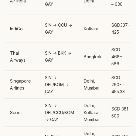
Air India
Delhi
GAY
– 630
SIN → CCU →
SGD337–
IndiGo
Kolkata
GAY
425
SGD
Thai
SIN → BKK →
Bangkok
468–
Airways
GAY
586
SIN →
SGD
Singapore
Delhi,
DEL/BOM →
260-
Airlines
Mumbai
GAY
455.33
SIN →
Delhi,
SGD 381-
Scoot
DEL/CCU/BOM
Kolkata,
500
→ GAY
Mumbai
Delhi,