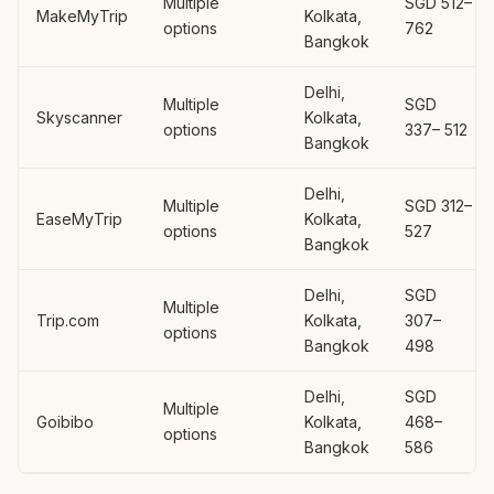
Multiple
SGD 512–
MakeMyTrip
Kolkata,
options
762
Bangkok
Delhi,
Multiple
SGD
Skyscanner
Kolkata,
options
337– 512
Bangkok
Delhi,
Multiple
SGD 312–
EaseMyTrip
Kolkata,
options
527
Bangkok
Delhi,
SGD
Multiple
Trip.com
Kolkata,
307–
options
Bangkok
498
Delhi,
SGD
Multiple
Goibibo
Kolkata,
468–
options
Bangkok
586