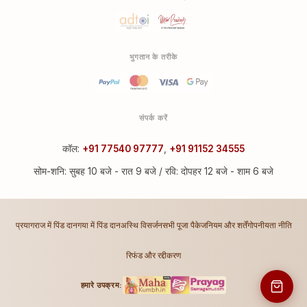
भुगतान के तरीके
संपर्क करें
कॉल:
+91 77540 97777
,
+91 91152 34555
सोम-शनि: सुबह 10 बजे - रात 9 बजे / रवि: दोपहर 12 बजे - शाम 6 बजे
प्रयागराज में पिंड दान
गया में पिंड दान
अस्थि विसर्जन
सभी पूजा पैकेज
नियम और शर्तें
गोपनीयता नीति
रिफंड और रद्दीकरण
हमारे उपक्रम: