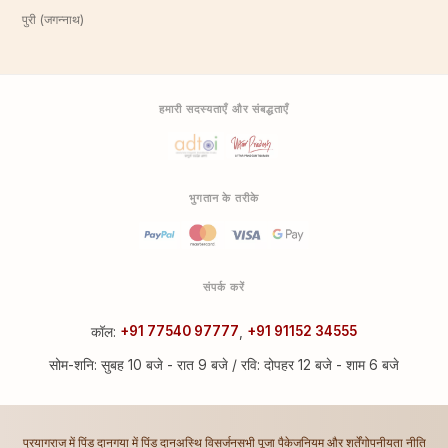
पुरी (जगन्नाथ)
हमारी सदस्यताएँ और संबद्धताएँ
भुगतान के तरीके
संपर्क करें
कॉल:
+91 77540 97777
,
+91 91152 34555
सोम-शनि: सुबह 10 बजे - रात 9 बजे / रवि: दोपहर 12 बजे - शाम 6 बजे
प्रयागराज में पिंड दान
गया में पिंड दान
अस्थि विसर्जन
सभी पूजा पैकेज
नियम और शर्तें
गोपनीयता नीति