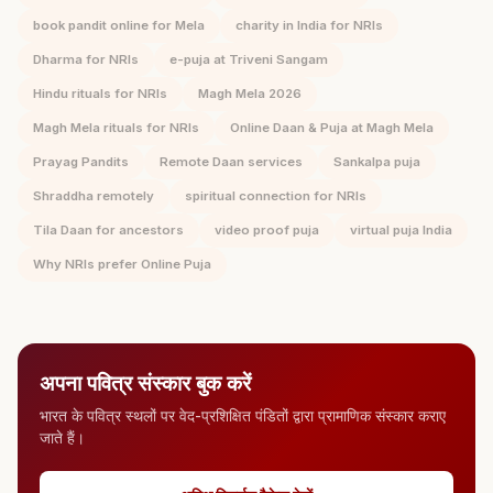
book pandit online for Mela
charity in India for NRIs
Dharma for NRIs
e-puja at Triveni Sangam
Hindu rituals for NRIs
Magh Mela 2026
Magh Mela rituals for NRIs
Online Daan & Puja at Magh Mela
Prayag Pandits
Remote Daan services
Sankalpa puja
Shraddha remotely
spiritual connection for NRIs
Tila Daan for ancestors
video proof puja
virtual puja India
Why NRIs prefer Online Puja
अपना पवित्र संस्कार बुक करें
भारत के पवित्र स्थलों पर वेद-प्रशिक्षित पंडितों द्वारा प्रामाणिक संस्कार कराए
जाते हैं।