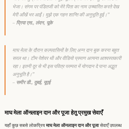
भेजा। संगम पर पंडितजी को मेरे पिता का नाम उच्चारित करते देख
मेरी आँखें भर आईं। मुझे एक गहन शान्ति की अनुभूति हुई।”
– प्रिया एस., लंदन, यूके
माघ मेला के दौरान कल्पवासियों के लिए अन्न दान
बुक करना बहुत
सरल था। टीम पेशेवर थी और वीडियो प्रमाण अत्यन्त आश्वस्तकारी
रहा। इतनी दूर से भी इस पवित्र परम्परा में योगदान दे पाना अद्भुत
अनुभूति है।”
– समीर डी., दुबई, यूएई
माघ मेला ऑनलाइन दान और पूजा हेतु प्रमुख सेवाएँ
यहाँ कुछ सबसे लोकप्रिय
माघ मेला ऑनलाइन दान और पूजा
सेवाएँ उपलब्ध