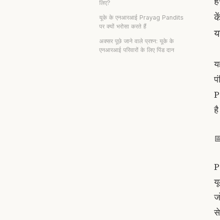
ह
लिए?
क
यूके के एनआरआई Prayag Pandits
पर क्यों भरोसा करते हैं
य
अक्सर पूछे जाने वाले प्रश्न: यूके के
एनआरआई परिवारों के लिए पिंड दान
य
प
P
ह

P
य
ज
से