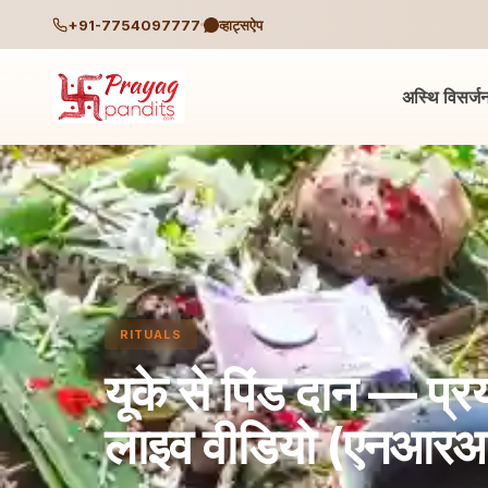
+91-7754097777
व्हाट्सऐप
अस्थि विसर्ज
RITUALS
यूके से पिंड दान — प्रय
लाइव वीडियो (एनआरआ