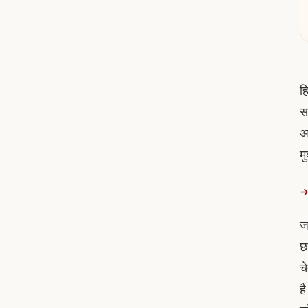
हि
स
अ
म
→ 
ज
छ
च
ह