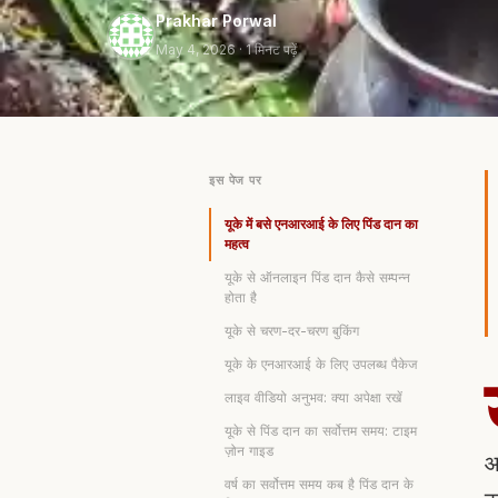
Prakhar Porwal
May 4, 2026
· 1 मिनट पढ़ें
इस पेज पर
यूके में बसे एनआरआई के लिए पिंड दान का
महत्व
यूके से ऑनलाइन पिंड दान कैसे सम्पन्न
होता है
यूके से चरण-दर-चरण बुकिंग
यूके के एनआरआई के लिए उपलब्ध पैकेज
लाइव वीडियो अनुभव: क्या अपेक्षा रखें
यूके से पिंड दान का सर्वोत्तम समय: टाइम
ज़ोन गाइड
आ
वर्ष का सर्वोत्तम समय कब है पिंड दान के