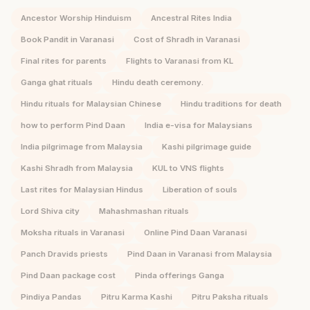
Ancestor Worship Hinduism
Ancestral Rites India
Book Pandit in Varanasi
Cost of Shradh in Varanasi
Final rites for parents
Flights to Varanasi from KL
Ganga ghat rituals
Hindu death ceremony.
Hindu rituals for Malaysian Chinese
Hindu traditions for death
how to perform Pind Daan
India e-visa for Malaysians
India pilgrimage from Malaysia
Kashi pilgrimage guide
Kashi Shradh from Malaysia
KUL to VNS flights
Last rites for Malaysian Hindus
Liberation of souls
Lord Shiva city
Mahashmashan rituals
Moksha rituals in Varanasi
Online Pind Daan Varanasi
Panch Dravids priests
Pind Daan in Varanasi from Malaysia
Pind Daan package cost
Pinda offerings Ganga
Pindiya Pandas
Pitru Karma Kashi
Pitru Paksha rituals