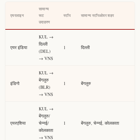
सामान्य
एयरलाइन
रूट
स्टॉप
सामान्य स्टॉपओवर शहर
उदाहरण
KUL →
दिल्ली
एयर इंडिया
1
दिल्ली
(DEL)
→ VNS
KUL →
बेंगलुरु
इंडिगो
1
बेंगलुरु
(BLR)
→ VNS
KUL →
बेंगलुरु/
एयरएशिया
चेन्नई/
1
बेंगलुरु, चेन्नई, कोलकाता
कोलकाता
→ VNS