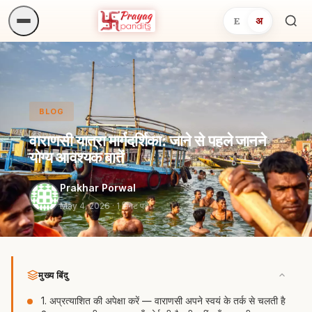
E
अ
अनुष्
खोजें.
BLOG
वाराणसी यात्रा मार्गदर्शिका: जाने से पहले जानने
योग्य आवश्यक बातें
Prakhar Porwal
May 4, 2026
· 1 मिनट पढ़ें
मुख्य बिंदु
1. अप्रत्याशित की अपेक्षा करें — वाराणसी अपने स्वयं के तर्क से चलती है