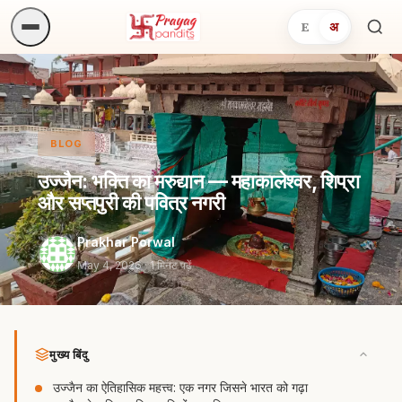
E
अ
अनुष्
खोजें.
BLOG
उज्जैन: भक्ति का मरुद्यान — महाकालेश्वर, शिप्रा
और सप्तपुरी की पवित्र नगरी
Prakhar Porwal
May 4, 2026
· 1 मिनट पढ़ें
मुख्य बिंदु
उज्जैन का ऐतिहासिक महत्त्व: एक नगर जिसने भारत को गढ़ा