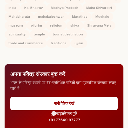
India
Kal Bhairav
Madhya Pradesh
Maha Shivaratri
Mahabharata
mahakaleshwar
Marathas
Mughals
museum
pilgrim
religion
shiva
Shravana Mela
spirituality
temple
tourist destination
trade and commerce
traditions
ujjain
अपना पवित्र संस्कार बुक करें
भारत के पवित्र स्थलों पर वेद-प्रशिक्षित पंडितों द्वारा प्रामाणिक संस्कार कराए
जाते हैं।
सभी पैकेज देखें
व्हाट्सऐप पर पूछें
+91 77540 97777