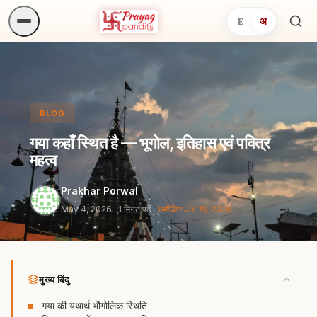
E
अ
अनुष्
खोजें.
BLOG
गया कहाँ स्थित है — भूगोल, इतिहास एवं पवित्र
महत्व
Prakhar Porwal
May 4, 2026
· 1 मिनट पढ़ें ·
समीक्षित Jul 16, 2026
मुख्य बिंदु
गया की यथार्थ भौगोलिक स्थिति