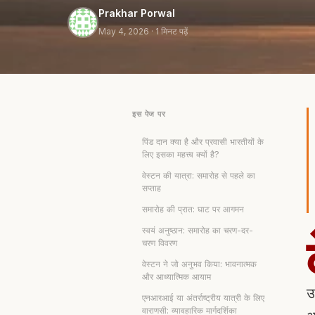
Prakhar Porwal
May 4, 2026
· 1 मिनट पढ़ें
इस पेज पर
पिंड दान क्या है और प्रवासी भारतीयों के
लिए इसका महत्त्व क्यों है?
वेस्टन की यात्रा: समारोह से पहले का
सप्ताह
समारोह की प्रात: घाट पर आगमन
स्वयं अनुष्ठान: समारोह का चरण-दर-
चरण विवरण
वेस्टन ने जो अनुभव किया: भावनात्मक
और आध्यात्मिक आयाम
उ
एनआरआई या अंतर्राष्ट्रीय यात्री के लिए
वाराणसी: व्यावहारिक मार्गदर्शिका