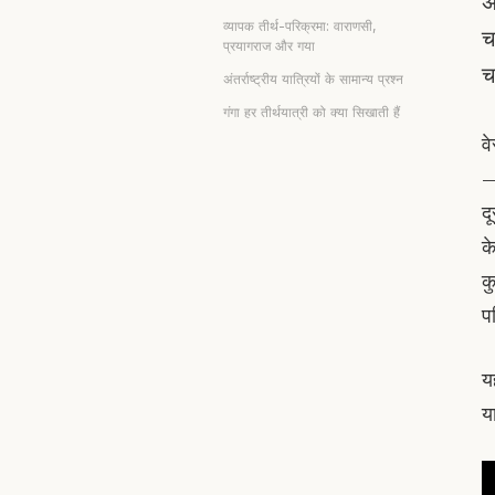
अ
व्यापक तीर्थ-परिक्रमा: वाराणसी,
च
प्रयागराज और गया
च
अंतर्राष्ट्रीय यात्रियों के सामान्य प्रश्न
गंगा हर तीर्थयात्री को क्या सिखाती हैं
व
—
द
के
क
प
य
य