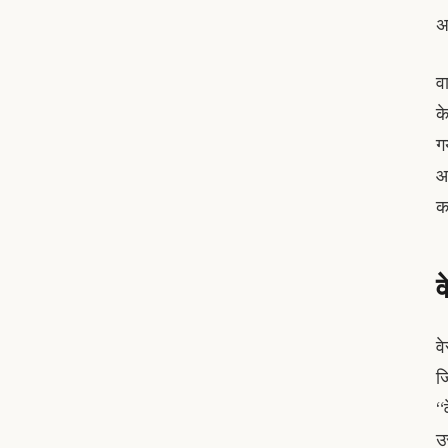
अ
व
के
ग
आ
क
व
व
ज
“
उ