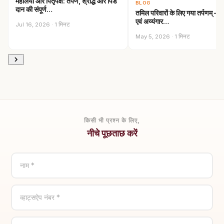
महालया और पितृपक्ष: तर्पण, श्राद्ध और पिंड
BLOG
दान की संपूर्ण…
तमिल परिवारों के लिए गया तर्पणम् —
एवं अय्यंगार…
Jul 16, 2026 · 1 मिनट
May 5, 2026 · 1 मिनट
किसी भी प्रश्न के लिए,
नीचे पूछताछ करें
नाम *
व्हाट्सऐप नंबर *