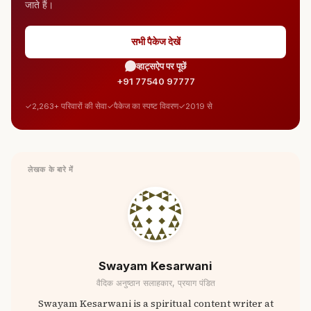
जाते हैं।
सभी पैकेज देखें
व्हाट्सऐप पर पूछें
+91 77540 97777
2,263+ परिवारों की सेवा
पैकेज का स्पष्ट विवरण
2019 से
लेखक के बारे में
Swayam Kesarwani
वैदिक अनुष्ठान सलाहकार, प्रयाग पंडित
Swayam Kesarwani is a spiritual content writer at