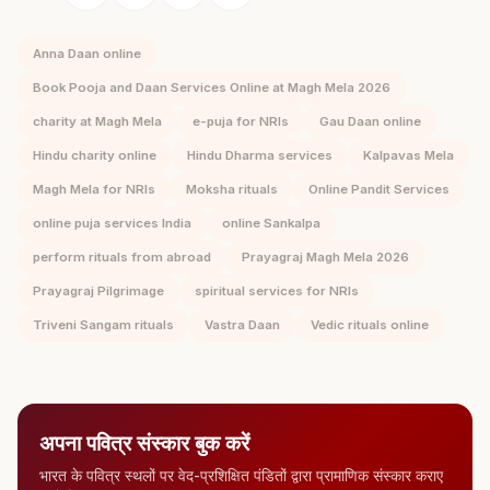
Anna Daan online
Book Pooja and Daan Services Online at Magh Mela 2026
charity at Magh Mela
e-puja for NRIs
Gau Daan online
Hindu charity online
Hindu Dharma services
Kalpavas Mela
Magh Mela for NRIs
Moksha rituals
Online Pandit Services
online puja services India
online Sankalpa
perform rituals from abroad
Prayagraj Magh Mela 2026
Prayagraj Pilgrimage
spiritual services for NRIs
Triveni Sangam rituals
Vastra Daan
Vedic rituals online
अपना पवित्र संस्कार बुक करें
भारत के पवित्र स्थलों पर वेद-प्रशिक्षित पंडितों द्वारा प्रामाणिक संस्कार कराए