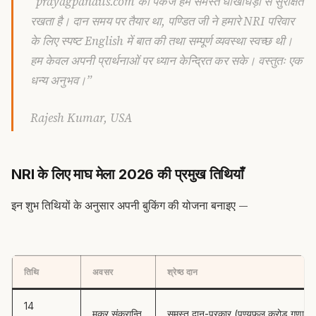
“prayagpandits.com का पैकेज हमें समस्त धोखाधड़ी से सुरक्षित
रखता है। दान समय पर तैयार था, पण्डित जी ने हमारे NRI परिवार
के लिए स्पष्ट English में बात की तथा सम्पूर्ण व्यवस्था स्वच्छ थी।
हम केवल अपनी प्रार्थनाओं पर ध्यान केन्द्रित कर सके। वस्तुतः एक
धन्य अनुभव।”
Rajesh Kumar, USA
NRI के लिए माघ मेला 2026 की प्रमुख तिथियाँ
इन शुभ तिथियों के अनुसार अपनी बुकिंग की योजना बनाइए —
तिथि
अवसर
श्रेष्ठ दान
14
मकर संक्रान्ति
समस्त दान-प्रकार (पुण्यफल करोड़ गुणा)