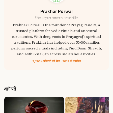
Prakhar Porwal
वैदिक अनुष्ठान सलाहकार, प्रयाग पंडित
Prakhar Porwal is the founder of Prayag Pandits, a
trusted platform for Vedic rituals and ancestral
ceremonies. With deep roots in Prayagraj's spiritual
traditions, Prakhar has helped over 50,000 families
perform sacred rituals including Pind Daan, Shradh,
and Asthi Visarjan across India's holiest cities.
2,263+ परिवारों की सेवा · 2019 से कार्यरत
आगे पढ़ें