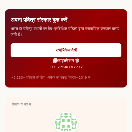
अपना पवित्र संस्कार बुक करें
भारत के पवित्र स्थलों पर वेद-प्रशिक्षित पंडितों द्वारा प्रामाणिक संस्कार कराए
जाते हैं।
सभी पैकेज देखें
व्हाट्सऐप पर पूछें
+91 77540 97777
2,263+ परिवारों की सेवा
पैकेज का स्पष्ट विवरण
2019 से
लेखक के बारे में