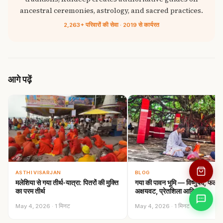
ancestral ceremonies, astrology, and sacred practices.
2,263+ परिवारों की सेवा · 2019 से कार्यरत
आगे पढ़ें
ASTHI VISARJAN
BLOG
मलेशिया से गया तीर्थ-यात्रा: पितरों की मुक्ति
गया की पावन भूमि — विष्णुपद, फल्गु,
का परम तीर्थ
अक्षयवट, प्रेतशिला आदि…
May 4, 2026 · 1 मिनट
May 4, 2026 · 1 मिनट