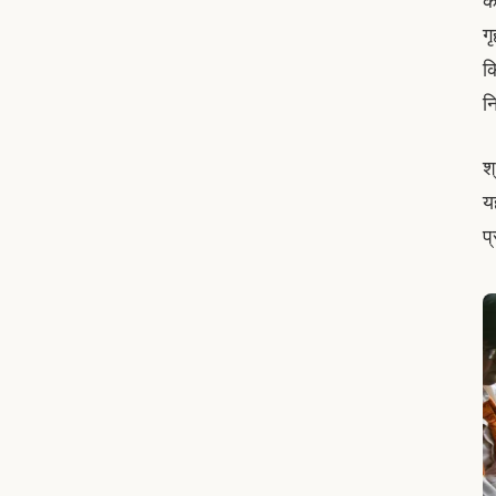
क
ग
क
न
श्
य
प