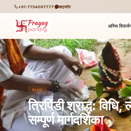
+91-7754097777
व्हाट्सऐप
अस्थि विसर्ज
BLOG
त्रिपिंडी श्राद्ध: विधि
सम्पूर्ण मार्गदर्शिका