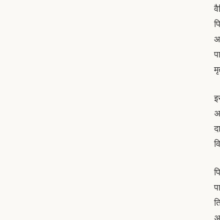
वै
प
आद
प
म
इ
अ
दा
व
प
पा
त
अ