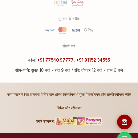
भुगतान के तरीके
संपर्क करें
कॉल:
+91 77540 97777
,
+91 91152 34555
सोम-शनि: सुबह 10 बजे - रात 9 बजे / रवि: दोपहर 12 बजे - शाम 6 बजे
प्रयागराज में पिंड दान
गया में पिंड दान
अस्थि विसर्जन
सभी पूजा पैकेज
नियम और शर्तें
गोपनीयता नीति
रिफंड और रद्दीकरण
हमारे उपक्रम: