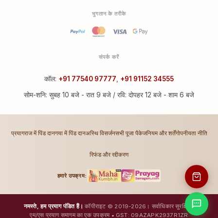
भुगतान के तरीके
संपर्क करें
कॉल:
+91 77540 97777
,
+91 91152 34555
सोम-शनि: सुबह 10 बजे - रात 9 बजे / रवि: दोपहर 12 बजे - शाम 6 बजे
प्रयागराज में पिंड दान
गया में पिंड दान
अस्थि विसर्जन
सभी पूजा पैकेज
नियम और शर्तें
गोपनीयता नीति
रिफंड और रद्दीकरण
हमारे उपक्रम:
नमस्ते, हम प्रयाग पंडित हैं।
कॉपीराइट © 2019-2026। सर्वाधिकार सुरक्षित।
एम/एस प्रयाग समागम का एक उपक्रम • GST: 09AZAPK2937R1ZR