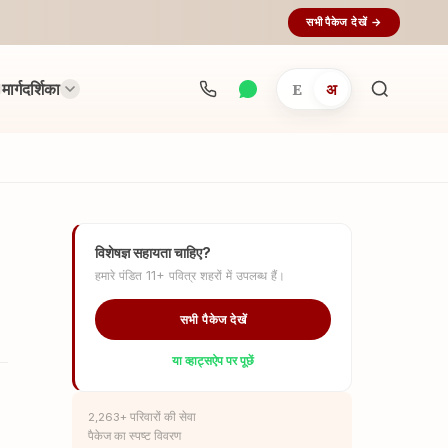
सभी पैकेज देखें →
मार्गदर्शिका
E
अ
अनुष्ठान
खोजें...
विशेषज्ञ सहायता चाहिए?
हमारे पंडित 11+ पवित्र शहरों में उपलब्ध हैं।
सभी पैकेज देखें
या व्हाट्सऐप पर पूछें
2,263+ परिवारों की सेवा
पैकेज का स्पष्ट विवरण