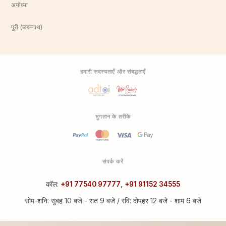
अयोध्या
पुरी (जगन्नाथ)
हमारी सदस्यताएँ और संबद्धताएँ
भुगतान के तरीके
संपर्क करें
कॉल:
+91 77540 97777
,
+91 91152 34555
सोम-शनि: सुबह 10 बजे - रात 9 बजे / रवि: दोपहर 12 बजे - शाम 6 बजे