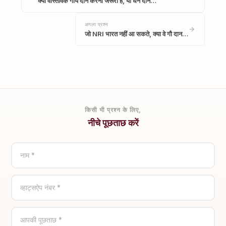
क्या वास्तविक गाय दान करनी जरूरी है, या धन दान…
अगला प्रश्न
जो NRI भारत नहीं आ सकते, क्या वे गौ दान…
किसी भी प्रश्न के लिए,
नीचे पूछताछ करें
नाम *
व्हाट्सऐप नंबर *
आपकी पूछताछ *