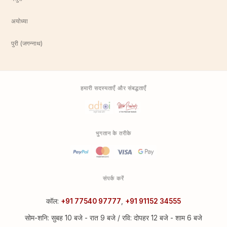
अयोध्या
पुरी (जगन्नाथ)
हमारी सदस्यताएँ और संबद्धताएँ
भुगतान के तरीके
संपर्क करें
कॉल:
+91 77540 97777
,
+91 91152 34555
सोम-शनि: सुबह 10 बजे - रात 9 बजे / रवि: दोपहर 12 बजे - शाम 6 बजे