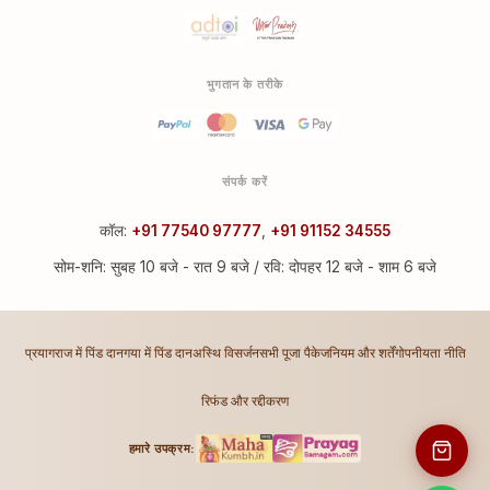
भुगतान के तरीके
संपर्क करें
कॉल:
+91 77540 97777
,
+91 91152 34555
सोम-शनि: सुबह 10 बजे - रात 9 बजे / रवि: दोपहर 12 बजे - शाम 6 बजे
प्रयागराज में पिंड दान
गया में पिंड दान
अस्थि विसर्जन
सभी पूजा पैकेज
नियम और शर्तें
गोपनीयता नीति
रिफंड और रद्दीकरण
हमारे उपक्रम: