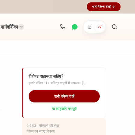
सभी पैकेज देखें →
मार्गदर्शिका
E
अ
अनुष्ठान
खोजें...
विशेषज्ञ सहायता चाहिए?
हमारे पंडित 11+ पवित्र शहरों में उपलब्ध हैं।
सभी पैकेज देखें
या व्हाट्सऐप पर पूछें
2,263+ परिवारों की सेवा
पैकेज का स्पष्ट विवरण