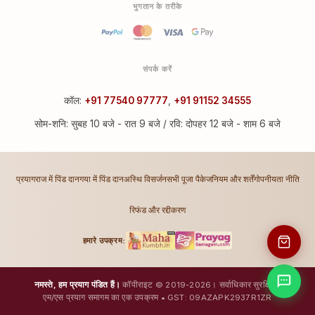
भुगतान के तरीके
संपर्क करें
कॉल:
+91 77540 97777
,
+91 91152 34555
सोम-शनि: सुबह 10 बजे - रात 9 बजे / रवि: दोपहर 12 बजे - शाम 6 बजे
प्रयागराज में पिंड दान
गया में पिंड दान
अस्थि विसर्जन
सभी पूजा पैकेज
नियम और शर्तें
गोपनीयता नीति
रिफंड और रद्दीकरण
हमारे उपक्रम:
नमस्ते, हम प्रयाग पंडित हैं।
कॉपीराइट © 2019-2026। सर्वाधिकार सुरक्षित।
एम/एस प्रयाग समागम का एक उपक्रम • GST: 09AZAPK2937R1ZR