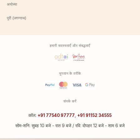
अयोध्या
पुरी (जगन्नाथ)
हमारी सदस्यताएँ और संबद्धताएँ
भुगतान के तरीके
संपर्क करें
कॉल:
+91 77540 97777
,
+91 91152 34555
सोम-शनि: सुबह 10 बजे - रात 9 बजे / रवि: दोपहर 12 बजे - शाम 6 बजे