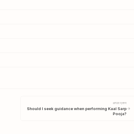
अगला प्रश्न
Should I seek guidance when performing Kaal Sarp
Pooja?