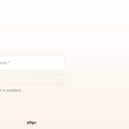
छताछ *
t is enabled.
हरिद्वार