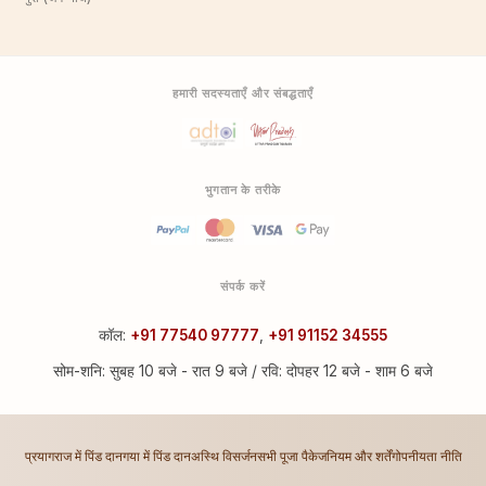
हमारी सदस्यताएँ और संबद्धताएँ
भुगतान के तरीके
संपर्क करें
कॉल:
+91 77540 97777
,
+91 91152 34555
सोम-शनि: सुबह 10 बजे - रात 9 बजे / रवि: दोपहर 12 बजे - शाम 6 बजे
प्रयागराज में पिंड दान
गया में पिंड दान
अस्थि विसर्जन
सभी पूजा पैकेज
नियम और शर्तें
गोपनीयता नीति