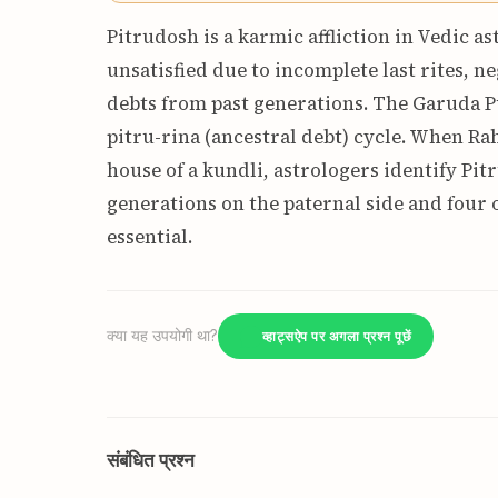
Pitrudosh is a karmic affliction in Vedic 
unsatisfied due to incomplete last rites, 
debts from past generations. The Garuda Pu
pitru-rina (ancestral debt) cycle. When Rah
house of a kundli, astrologers identify Pitr
generations on the paternal side and four
essential.
क्या यह उपयोगी था?
व्हाट्सऐप पर अगला प्रश्न पूछें
संबंधित प्रश्न