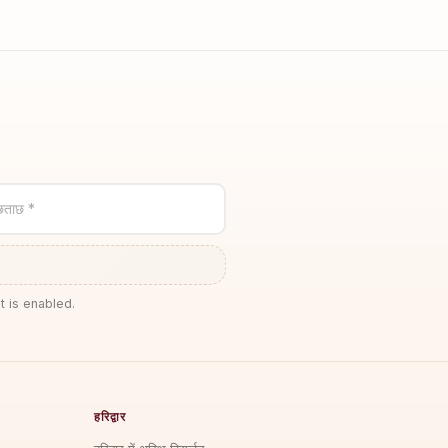
छताछ *
t is enabled.
हरिद्वार