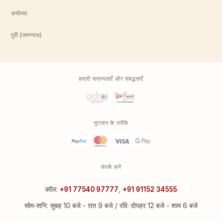
अयोध्या
पुरी (जगन्नाथ)
हमारी सदस्यताएँ और संबद्धताएँ
भुगतान के तरीके
संपर्क करें
कॉल:
+91 77540 97777
,
+91 91152 34555
सोम-शनि: सुबह 10 बजे - रात 9 बजे / रवि: दोपहर 12 बजे - शाम 6 बजे