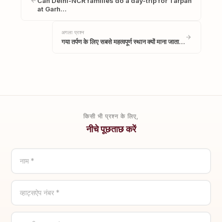
Can Delhi-NCR families do a day-trip for Tarpan
at Garh…
अगला प्रश्न
गया तर्पण के लिए सबसे महत्वपूर्ण स्थान क्यों माना जाता…
किसी भी प्रश्न के लिए,
नीचे पूछताछ करें
नाम *
व्हाट्सऐप नंबर *