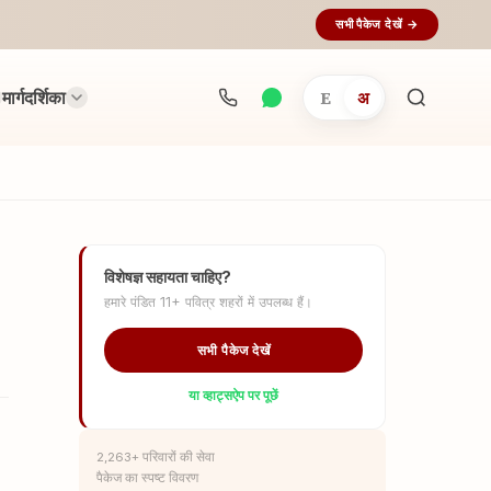
सभी पैकेज देखें →
मार्गदर्शिका
E
अ
अनुष्ठान
खोजें...
विशेषज्ञ सहायता चाहिए?
हमारे पंडित 11+ पवित्र शहरों में उपलब्ध हैं।
सभी पैकेज देखें
या व्हाट्सऐप पर पूछें
2,263+ परिवारों की सेवा
पैकेज का स्पष्ट विवरण