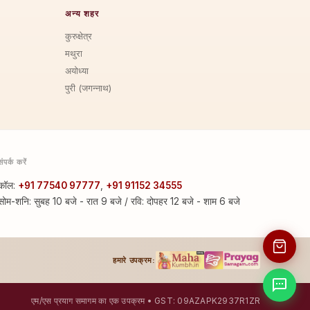
अन्य शहर
कुरुक्षेत्र
मथुरा
अयोध्या
पुरी (जगन्नाथ)
संपर्क करें
कॉल:
+91 77540 97777
,
+91 91152 34555
सोम-शनि: सुबह 10 बजे - रात 9 बजे / रवि: दोपहर 12 बजे - शाम 6 बजे
हमारे उपक्रम:
एम/एस प्रयाग समागम का एक उपक्रम • GST: 09AZAPK2937R1ZR