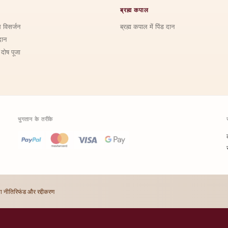
ब्रह्म कपाल
ि विसर्जन
ब्रह्म कपाल में पिंड दान
दान
 दोष पूजा
भुगतान के तरीके
ा नीति
रिफंड और रद्दीकरण