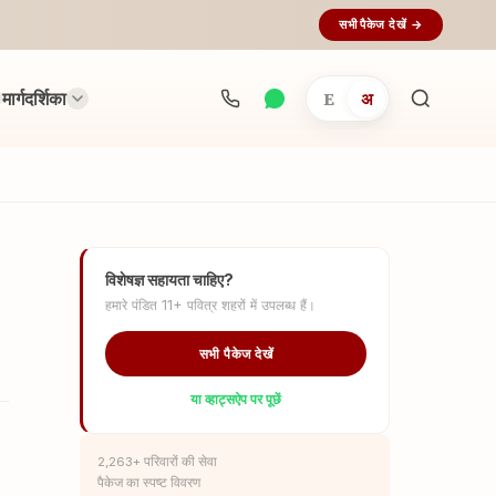
सभी पैकेज देखें →
मार्गदर्शिका
E
अ
अनुष्ठान
खोजें...
विशेषज्ञ सहायता चाहिए?
हमारे पंडित 11+ पवित्र शहरों में उपलब्ध हैं।
सभी पैकेज देखें
या व्हाट्सऐप पर पूछें
2,263+ परिवारों की सेवा
पैकेज का स्पष्ट विवरण