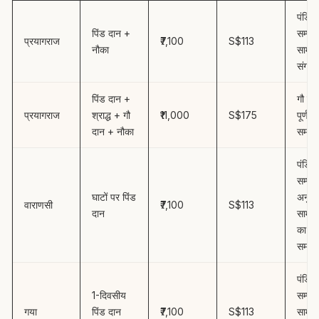
पंडित
पिंड दान +
सम्पूर्
प्रयागराज
₹7,100
S$113
नौका
सामग्र
संगम 
पिंड दान +
गौ दा
प्रयागराज
श्राद्ध + गौ
₹11,000
S$175
पूर्ण श्
दान + नौका
समारो
पंडित,
सम्पूर्ण
घाटों पर पिंड
अनुष्ठ
वाराणसी
₹7,100
S$113
दान
सामग्र
का पूर
समारो
पंडित,
1-दिवसीय
सम्पूर्
गया
पिंड दान
₹7,100
S$113
सामग्र