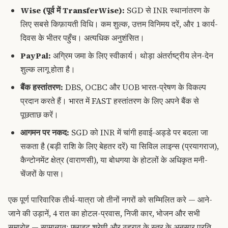
Wise (पूर्व में TransferWise):
SGD से INR स्थानांतरण के
लिए सबसे किफ़ायती विधि। कम शुल्क, उत्तम विनिमय दरें, और 1 कार्य-
दिवस के भीतर पहुँच। अत्यधिक अनुशंसित।
PayPal:
अग्रिम जमा के लिए स्वीकार्य। थोड़ा अंतर्राष्ट्रीय लेन-देन
शुल्क लागू होता है।
बैंक हस्तांतरण:
DBS, OCBC और UOB भारत-प्रेषण के विकल्प
प्रदान करते हैं। भारत में FAST हस्तांतरण के लिए अपने बैंक से
पूछताछ करें।
आगमन पर नकद:
SGD को INR में चांगी हवाई-अड्डे पर बदला जा
सकता है (बड़ी राशि के लिए बेहतर दरें) या सिविल लाइन्स (प्रयागराज),
कैन्टोनमेंट क्षेत्र (वाराणसी), या बोधगया के होटलों के अधिकृत मनी-
चेंजरों के पास।
एक पूर्ण पारिवारिक तीर्थ-यात्रा जो तीनों नगरों को सम्मिलित करे — आने-
जाने की उड़ानें, 4 रात का होटल-प्रवास, निजी कार, भोजन और सभी
समारोह — सामान्यतः फ्लाइट श्रेणी और ठहराव के स्तर के अनुसार प्रति