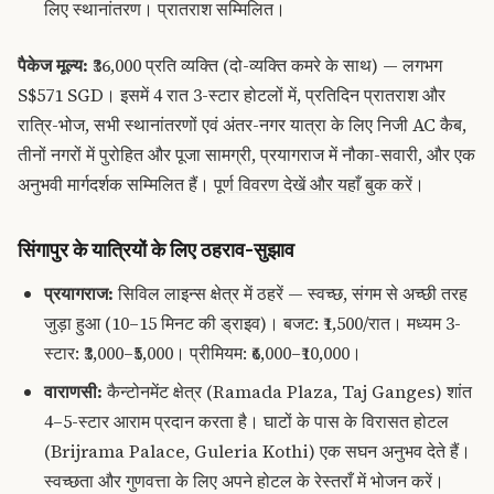
लिए स्थानांतरण। प्रातराश सम्मिलित।
पैकेज मूल्य:
₹36,000 प्रति व्यक्ति (दो-व्यक्ति कमरे के साथ) — लगभग
S$571 SGD। इसमें 4 रात 3-स्टार होटलों में, प्रतिदिन प्रातराश और
रात्रि-भोज, सभी स्थानांतरणों एवं अंतर-नगर यात्रा के लिए निजी AC कैब,
तीनों नगरों में पुरोहित और पूजा सामग्री, प्रयागराज में नौका-सवारी, और एक
अनुभवी मार्गदर्शक सम्मिलित हैं।
पूर्ण विवरण देखें और यहाँ बुक करें
।
सिंगापुर के यात्रियों के लिए ठहराव-सुझाव
प्रयागराज:
सिविल लाइन्स क्षेत्र में ठहरें — स्वच्छ, संगम से अच्छी तरह
जुड़ा हुआ (10–15 मिनट की ड्राइव)। बजट: ₹1,500/रात। मध्यम 3-
स्टार: ₹3,000–₹5,000। प्रीमियम: ₹6,000–₹10,000।
वाराणसी:
कैन्टोनमेंट क्षेत्र (Ramada Plaza, Taj Ganges) शांत
4–5-स्टार आराम प्रदान करता है। घाटों के पास के विरासत होटल
(Brijrama Palace, Guleria Kothi) एक सघन अनुभव देते हैं।
स्वच्छता और गुणवत्ता के लिए अपने होटल के रेस्तराँ में भोजन करें।