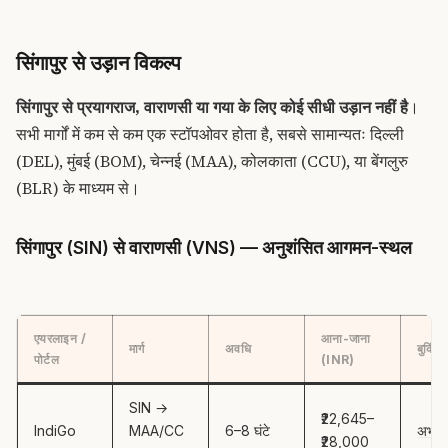
सिंगापुर से उड़ान विकल्प
सिंगापुर से प्रयागराज, वाराणसी या गया के लिए कोई सीधी उड़ान नहीं है
।
सभी मार्गों में कम से कम एक स्टॉपओवर होता है, सबसे सामान्यतः दिल्ली
(DEL), मुंबई (BOM), चेन्नई (MAA), कोलकाता (CCU), या बेंगलुरु
(BLR) के माध्यम से।
सिंगापुर (SIN) से वाराणसी (VNS) — अनुशंसित आगमन-स्थल
एयरलाइन /
आना-जाना
मार्ग
अवधि
बुकिंग
पोर्टल
(INR)
SIN →
₹22,645–
IndiGo
MAA/CC
6–8 घंटे
अभी बु
₹28,000