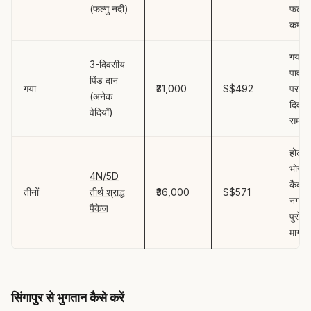
(फल्गु नदी)
फल्गु 
कर्म
गया क
3-दिवसीय
पावन 
पिंड दान
गया
₹31,000
S$492
पर पूर
(अनेक
दिवसी
वेदियाँ)
समारो
होटल,
भोजन
4N/5D
कैब, त
तीनों
तीर्थ श्राद्ध
₹36,000
S$571
नगरों म
पैकेज
पुरोहि
मार्गदर
सिंगापुर से भुगतान कैसे करें