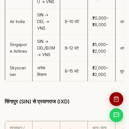
U → VNS
SIN →
₹20,000–
Air India
DEL →
8–10 घंटे
अभी बु
₹28,000
VNS
SIN →
Singapor
₹25,000–
DEL/BOM
8–12 घंटे
अभी बु
e Airlines
₹32,000
→ VNS
Skyscan
अनेक
₹22,000–
8–15 घंटे
तुलना 
ner
विकल्प
₹32,000
सिंगापुर (SIN) से प्रयागराज (IXD)
एयरलाइन /
आना-जाना