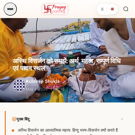
E
अ
अनुष्
खोजें.
ASTHI VISARJAN
अस्थि विसर्जन को समझें: अर्थ, महत्व, सम्पूर्ण विधि
एवं पावन स्थल
Kuldeep Shukla
May 4, 2026
· 1 मिनट पढ़ें
मुख्य बिंदु
अस्थि विसर्जन का आध्यात्मिक महत्व: हिन्दू भस्म-विसर्जन क्यों करते हैं