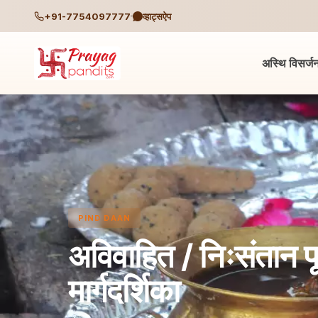
+91-7754097777
व्हाट्सऐप
अस्थि विसर्ज
PIND DAAN
अविवाहित / निःसंतान पूर
मार्गदर्शिका