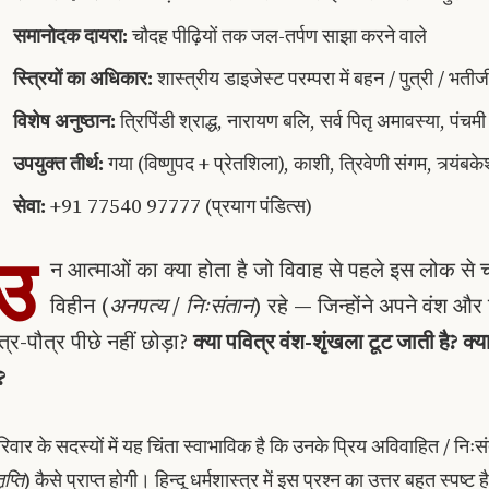
समानोदक दायरा:
चौदह पीढ़ियों तक जल-तर्पण साझा करने वाले
स्त्रियों का अधिकार:
शास्त्रीय डाइजेस्ट परम्परा में बहन / पुत्री / भतीजी द
विशेष अनुष्ठान:
त्रिपिंडी श्राद्ध, नारायण बलि, सर्व पितृ अमावस्या, पंचमी 
उपयुक्त तीर्थ:
गया (विष्णुपद + प्रेतशिला), काशी, त्रिवेणी संगम, त्र्यंबके
सेवा:
+91 77540 97777 (प्रयाग पंडित्स)
उ
न आत्माओं का क्या होता है जो विवाह से पहले इस लोक से 
विहीन (
अनपत्य
/
निःसंतान
) रहे — जिन्होंने अपने वंश और
ुत्र-पौत्र पीछे नहीं छोड़ा?
क्या पवित्र वंश-शृंखला टूट जाती है? क्या
ं?
रिवार के सदस्यों में यह चिंता स्वाभाविक है कि उनके प्रिय अविवाहित / निःसं
ृप्ति
) कैसे प्राप्त होगी। हिन्दू धर्मशास्त्र में इस प्रश्न का उत्तर बहुत स्पष्ट