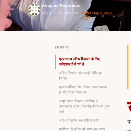
Swayam Kesarwani
May 4, 2026
· 1 मिनट पढ़ें ·
समीक्षित May 5, 2026
इस पेज पर
प्रयागराज अस्थि विसर्जन के लिए
सर्वश्रेष्ठ तीर्थ क्यों है
अस्थि विसर्जन को समझें: विधि का
विवरण
प्रयाग पंडित्स सेवा पैकेज: क्या उपलब्ध
है और किस कीमत पर
सम्पूर्ण बजट विवरण: मलेशिया से
प्रयागराज अस्थि विसर्जन पैकेज का कुल
खर्च
प
अस्थि विसर्जन का सर्वोत्तम समय
मलेशिया से बुकिंग की चरण-दर-चरण