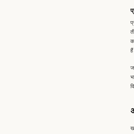
प
प
त
क
है
ज
भ
व
अ
ख