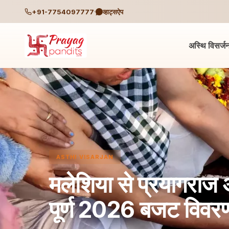
+91-7754097777
व्हाट्सऐप
अस्थि विसर्ज
ASTHI VISARJAN
मलेशिया से प्रयागराज 
पूर्ण 2026 बजट विवर