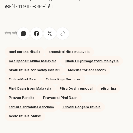
इसकी व्यवस्था कर सकते हैं।
शेयर करें
agni purana rituals
ancestral rites malaysia
book pandit online malaysia
Hindu Pilgrimage from Malaysia
hindu rituals for malaysian nri
Moksha for ancestors
Online Pind Daan
Online Puja Services
Pind Daan from Malaysia
Pitru Dosh removal
pitru rina
Prayag Pandits
Prayagraj Pind Daan
remote shraddha services
Triveni Sangam rituals
Vedic rituals online