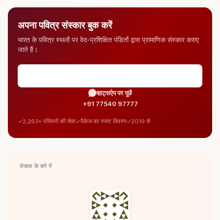
अपना पवित्र संस्कार बुक करें
भारत के पवित्र स्थलों पर वेद-प्रशिक्षित पंडितों द्वारा प्रामाणिक संस्कार कराए
जाते हैं।
सभी पैकेज देखें
व्हाट्सऐप पर पूछें
+91 77540 97777
2,263+ परिवारों की सेवा
पैकेज का स्पष्ट विवरण
2019 से
लेखक के बारे में