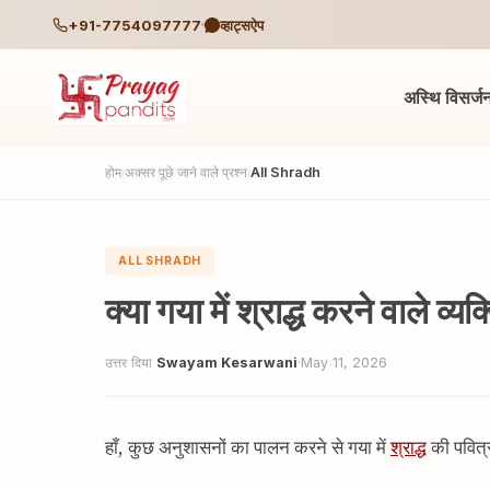
+91-7754097777
व्हाट्सऐप
अस्थि विसर्ज
होम
अक्सर पूछे जाने वाले प्रश्न
All Shradh
/
/
ALL SHRADH
क्या गया में श्राद्ध करने वाले व्
उत्तर दिया
Swayam Kesarwani
·
May 11, 2026
हाँ, कुछ अनुशासनों का पालन करने से गया में
श्राद्ध
की पवित्र