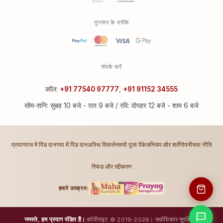
भुगतान के तरीके
संपर्क करें
कॉल:
+91 77540 97777
,
+91 91152 34555
सोम-शनि: सुबह 10 बजे - रात 9 बजे / रवि: दोपहर 12 बजे - शाम 6 बजे
प्रयागराज में पिंड दान
गया में पिंड दान
अस्थि विसर्जन
सभी पूजा पैकेज
नियम और शर्तें
गोपनीयता नीति
रिफंड और रद्दीकरण
हमारे उपक्रम:
नमस्ते, हम प्रयाग पंडित हैं।
कॉपीराइट © 2019-2026। सर्वाधिकार सुरक्षित।