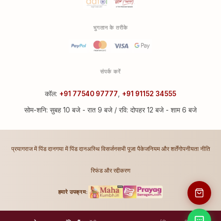
भुगतान के तरीके
संपर्क करें
कॉल:
+91 77540 97777
,
+91 91152 34555
सोम-शनि: सुबह 10 बजे - रात 9 बजे / रवि: दोपहर 12 बजे - शाम 6 बजे
प्रयागराज में पिंड दान
गया में पिंड दान
अस्थि विसर्जन
सभी पूजा पैकेज
नियम और शर्तें
गोपनीयता नीति
रिफंड और रद्दीकरण
हमारे उपक्रम: