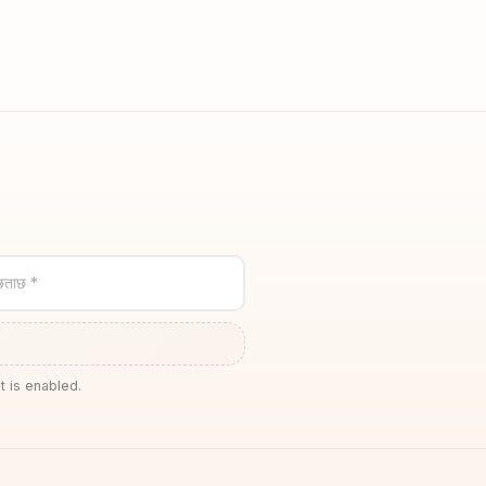
छताछ *
t is enabled.