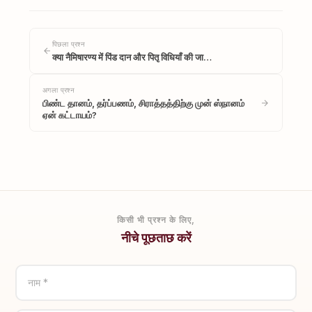
पिछला प्रश्न
क्या नैमिषारण्य में पिंड दान और पितृ विधियाँ की जा…
अगला प्रश्न
பிண்ட தானம், தர்ப்பணம், சிராத்தத்திற்கு முன் ஸ்நானம்
ஏன் கட்டாயம்?
किसी भी प्रश्न के लिए,
नीचे पूछताछ करें
नाम *