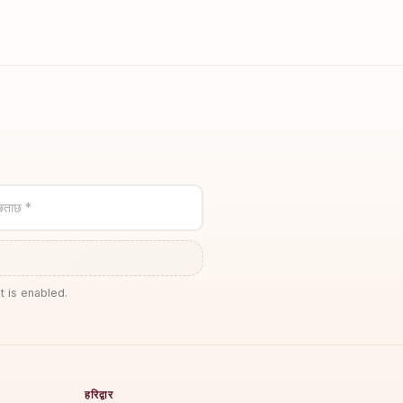
छताछ *
t is enabled.
हरिद्वार