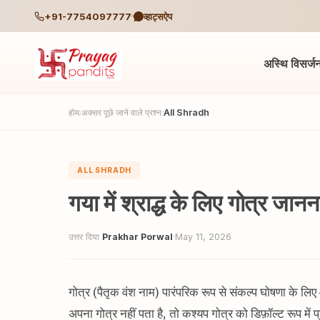
+91-7754097777
व्हाट्सऐप
अस्थि विसर्ज
होम
अक्सर पूछे जाने वाले प्रश्न
All Shradh
/
/
ALL SHRADH
गया में श्राद्ध के लिए गोत्र जा
उत्तर दिया
Prakhar Porwal
·
May 11, 2026
गोत्र (पैतृक वंश नाम) पारंपरिक रूप से संकल्प घोषणा के ल
अपना गोत्र नहीं पता है, तो कश्यप गोत्र को डिफ़ॉल्ट रूप में प