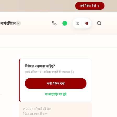
सभी पैकेज देखें →
मार्गदर्शिका
E
अ
अनुष्ठान
खोजें...
विशेषज्ञ सहायता चाहिए?
हमारे पंडित 11+ पवित्र शहरों में उपलब्ध हैं।
सभी पैकेज देखें
या व्हाट्सऐप पर पूछें
2,263+ परिवारों की सेवा
पैकेज का स्पष्ट विवरण