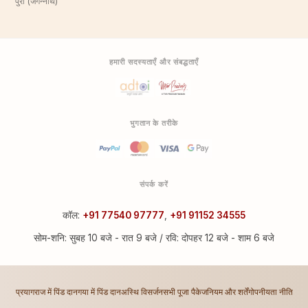
पुरी (जगन्नाथ)
हमारी सदस्यताएँ और संबद्धताएँ
भुगतान के तरीके
संपर्क करें
कॉल:
+91 77540 97777
,
+91 91152 34555
सोम-शनि: सुबह 10 बजे - रात 9 बजे / रवि: दोपहर 12 बजे - शाम 6 बजे
प्रयागराज में पिंड दान
गया में पिंड दान
अस्थि विसर्जन
सभी पूजा पैकेज
नियम और शर्तें
गोपनीयता नीति