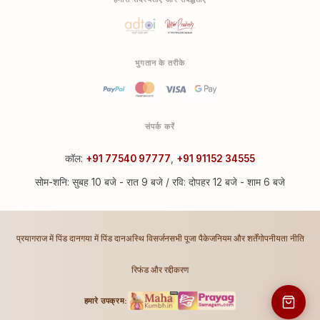
भुगतान के तरीके
संपर्क करें
कॉल:
+91 77540 97777
,
+91 91152 34555
सोम-शनि: सुबह 10 बजे - रात 9 बजे / रवि: दोपहर 12 बजे - शाम 6 बजे
प्रयागराज में पिंड दान
गया में पिंड दान
अस्थि विसर्जन
सभी पूजा पैकेज
नियम और शर्तें
गोपनीयता नीति
रिफंड और रद्दीकरण
हमारे उपक्रम: