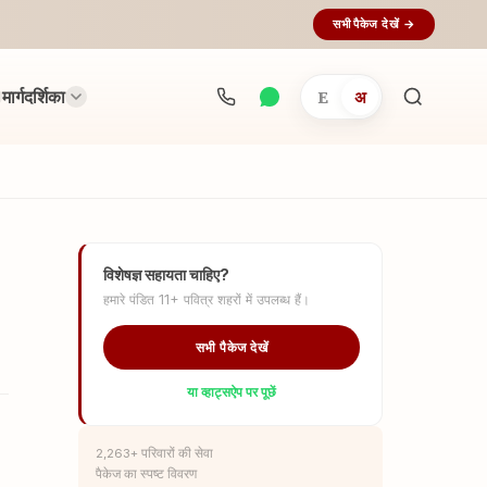
सभी पैकेज देखें →
मार्गदर्शिका
E
अ
अनुष्ठान
खोजें...
विशेषज्ञ सहायता चाहिए?
हमारे पंडित 11+ पवित्र शहरों में उपलब्ध हैं।
सभी पैकेज देखें
या व्हाट्सऐप पर पूछें
2,263+ परिवारों की सेवा
पैकेज का स्पष्ट विवरण