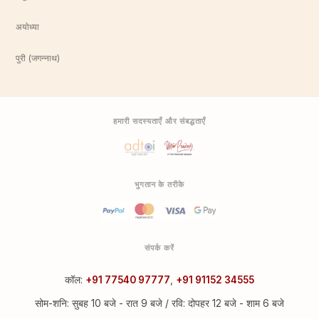
अयोध्या
पुरी (जगन्नाथ)
हमारी सदस्यताएँ और संबद्धताएँ
भुगतान के तरीके
संपर्क करें
कॉल:
+91 77540 97777
,
+91 91152 34555
सोम-शनि: सुबह 10 बजे - रात 9 बजे / रवि: दोपहर 12 बजे - शाम 6 बजे