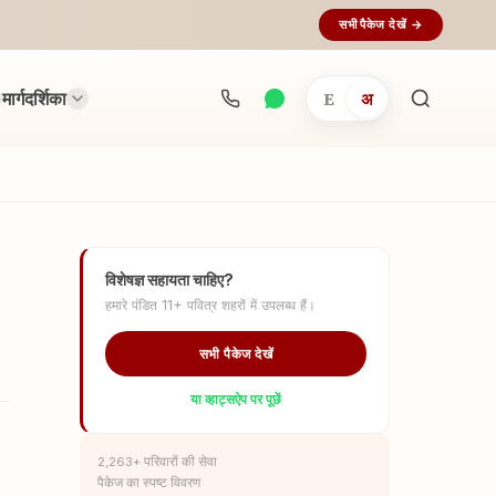
सभी पैकेज देखें →
मार्गदर्शिका
E
अ
अनुष्ठान
खोजें...
विशेषज्ञ सहायता चाहिए?
हमारे पंडित 11+ पवित्र शहरों में उपलब्ध हैं।
सभी पैकेज देखें
या व्हाट्सऐप पर पूछें
2,263+ परिवारों की सेवा
पैकेज का स्पष्ट विवरण