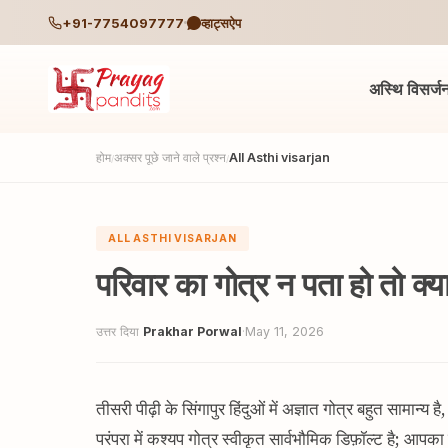
+91-7754097777
व्हाट्सऐप
अस्थि विसर्ज
होम
अक्सर पूछे जाने वाले प्रश्न
All Asthi visarjan
/
/
ALL ASTHI VISARJAN
परिवार का गोत्र न पता हो तो क्या
उत्तर दिया
Prakhar Porwal
·
May 11, 2026
तीसरी पीढ़ी के सिंगापुर हिंदुओं में अज्ञात गोत्र बहुत सामान
परंपरा में कश्यप गोत्र स्वीकृत सार्वभौमिक डिफ़ॉल्ट है; आपका क